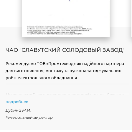
ЧАО "СЛАВУТСКИЙ СОЛОДОВЫЙ ЗАВОД"
Рекомендуємо ТОВ «Промтехвод» як надiйного партнера
для виготов­лення, монтажу та пусконалагоджувальних
робiт електролiзного облад­нання.
Ми визнаємо їx як високу культуру виробництва. Дякуємо
компанiї за якiсну та своєчасно виконану роботу та
подробнее
сподiваємося на nодальшу спiв­працю.
Дубина М.И.
Генеральный директор